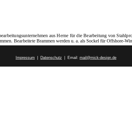
ahlbearbeitungsunternehmen aus Herne für die Bearbeitung von Stahlp
ammen. Bearbeitete
Brammen werden u. a. als Sockel für Offshore-Win
Impressum
|
Datenschutz
| Email:
mail@mick-design.de